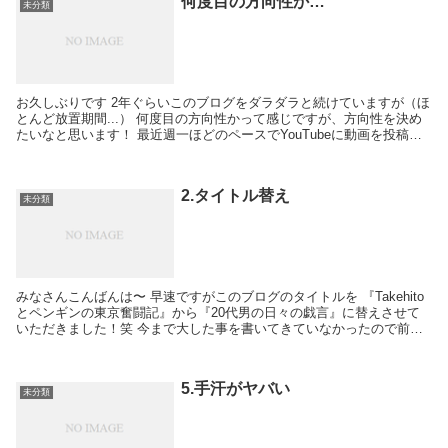
何度目の方向性か…
未分類
お久しぶりです 2年ぐらいこのブログをダラダラと続けていますが（ほ
とんど放置期間...） 何度目の方向性かって感じですが、方向性を決め
たいなと思います！ 最近週一ほどのペースでYouTubeに動画を投稿し
ているのですが サケのほのぼの暮らし...
2.タイトル替え
未分類
みなさんこんばんは〜 早速ですがこのブログのタイトルを 『Takehito
とペンギンの東京奮闘記』から『20代男の日々の戯言』に替えさせて
いただきました！笑 今まで大した事を書いてきていなかったので前の
ブログのタイトルに全く思い入れもなかっ...
5.手汗がヤバい
未分類