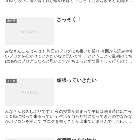
３時ぐらいに雨の音で目が醒めるほどでした でも朝起きると太陽が出
ていて 今日は風は強かったですがすごく...
さっそく！
未分類
みなさんこんばんは！ 昨日のブログにも書いた通り 今回から読みやす
いブログを心がけていきたいなと思います！ ということで最初のうち
は短めのブログになると思いますが ちょっとずつ長くして行くのでご
了承ください(-｡-; さっそく今回の話題に入...
頑張っていきたい
未分類
みなさんお久しぶりです！ 夜の授業が始まって平日は朝８時に出て夜
１０時に帰って来るっていう 生活が当たり前になってきたのでなかな
かパソコンを開いて ブログを書くことが出来ていませんでした(-｡-; も
うちょっと余裕が欲しいところですが頑張っ...