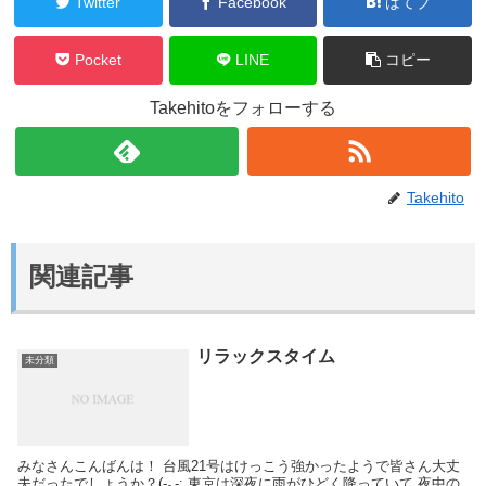
Twitter
Facebook
はてブ
Pocket
LINE
コピー
Takehitoをフォローする
Takehito
関連記事
リラックスタイム
未分類
みなさんこんばんは！ 台風21号はけっこう強かったようで皆さん大丈
夫だったでしょうか？(-｡-; 東京は深夜に雨がひどく降っていて 夜中の