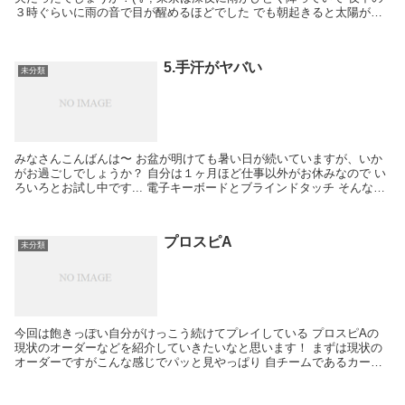
３時ぐらいに雨の音で目が醒めるほどでした でも朝起きると太陽が出
ていて 今日は風は強かったですがすごく...
5.手汗がヤバい
未分類
みなさんこんばんは〜 お盆が明けても暑い日が続いていますが、いか
がお過ごしでしょうか？ 自分は１ヶ月ほど仕事以外がお休みなので い
ろいろとお試し中です... 電子キーボードとブラインドタッチ そんな中
で 最近電子キーボードに手を出してしまい...
プロスピA
未分類
今回は飽きっぽい自分がけっこう続けてプレイしている プロスピAの
現状のオーダーなどを紹介していきたいなと思います！ まずは現状の
オーダーですがこんな感じでパッと見やっぱり 自チームであるカープ
の選手が多めな感じになっています データで見てみ...