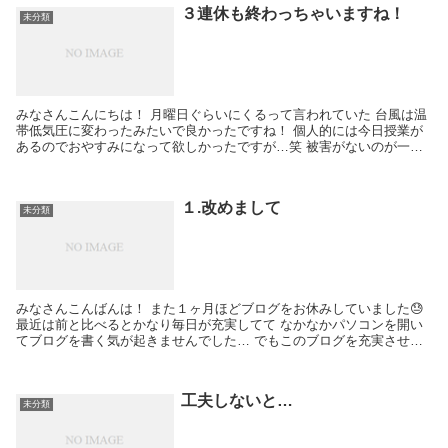
３連休も終わっちゃいますね！
未分類
みなさんこんにちは！ 月曜日ぐらいにくるって言われていた 台風は温
帯低気圧に変わったみたいで良かったですね！ 個人的には今日授業が
あるのでおやすみになって欲しかったですが…笑 被害がないのが一番
ですよね！ そんな感じで三連休も今日で終わっち...
１.改めまして
未分類
みなさんこんばんは！ また１ヶ月ほどブログをお休みしていました😓
最近は前と比べるとかなり毎日が充実してて なかなかパソコンを開い
てブログを書く気が起きませんでした… でもこのブログを充実させた
り 読みやすい文章を書けるようになりたいという...
工夫しないと…
未分類