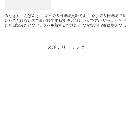
みなさんこんばんは！ 今日で５日連続更新です！ 今まで５日連続で書
いたことはないので新記録ですね笑 それはいいんですが やっぱりただ
ただ日記みたいなブログを更新するだけだと なかなかPV数は増えない
ですよね〜(-｡-; 土日は何かちょっとで...
スポンサーリンク