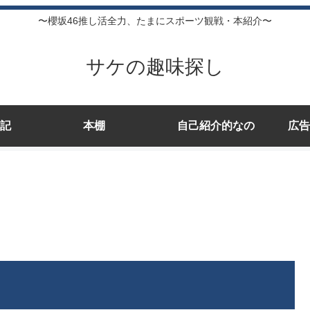
〜櫻坂46推し活全力、たまにスポーツ観戦・本紹介〜
サケの趣味探し
記
本棚
自己紹介的なの
広告