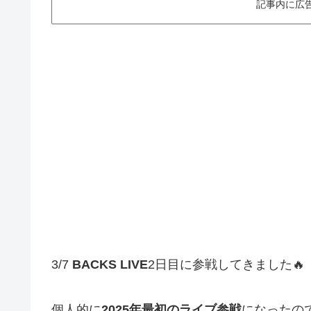
記事内に広
3/7
BACKS LIVE
2日目に参戦してきました🔥
個人的に
2025年最初のライブ参戦
になったの