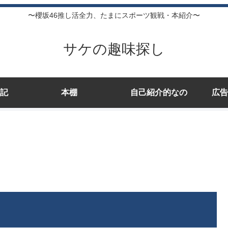
〜櫻坂46推し活全力、たまにスポーツ観戦・本紹介〜
サケの趣味探し
記
本棚
自己紹介的なの
広告