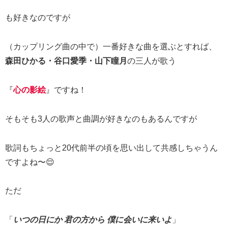
も好きなのですが
（カップリング曲の中で）一番好きな曲を選ぶとすれば、
森田ひかる・谷口愛季・山下瞳月
の三人が歌う
『
心の影絵
』ですね！
そもそも3人の歌声と曲調が好きなのもあるんですが
歌詞もちょっと20代前半の頃を思い出して共感しちゃうん
ですよね〜😌
ただ
「
いつの日にか 君の方から 僕に会いに来いよ
」