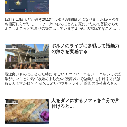
12月も10日ほどが過ぎ2022年も残り3週間ほどになりましたね〜 今年
も相変わらずリモートワーク中心でほとんど家にいたので普段からち
ょこちょこっと机周りの掃除はしています🧹 が…大掃除的なことは全
くしていないのでお風呂場とかは結構ヤバいで...
ポルノのライブに参戦して語彙力
エッセイ
の無さを実感する
最近良いものに出会った時に すごい！ヤバい！エモい！ ぐらいしか語
彙がないことに気づき始めました😂 読書以外で語彙力を付ける方法は
あるんですかね〜？ 超久しぶりのポルノライブ 前回の小林由依さんの
卒業コンサートに続いて2週連続ライブの話題に...
人をダメにするソファを自分で片
エッセイ
付けると…