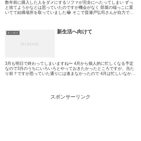
数年前に購入した人をダメにするソファが完全にへたってしまい ずっ
と捨てようかなとは思っていたのですが機会がなく 部屋の端っこに置
いてて結構場所を取っていました😂 そこで昔瀬戸弘司さんが自力で捨
ててたなぁというのを思い出して いっそのこと自力...
新生活へ向けて
エッセイ
3月も明日で終わってしまいますね〜 4月から個人的に忙しくなる予定
なので3月のうちにいろいろとやっておきたかったところですが、当た
り前？ですが思っていた通りには進まなかったので 4月は忙しいなかで
うまく進めていきたいですね😎 （効率良く進め...
スポンサーリンク