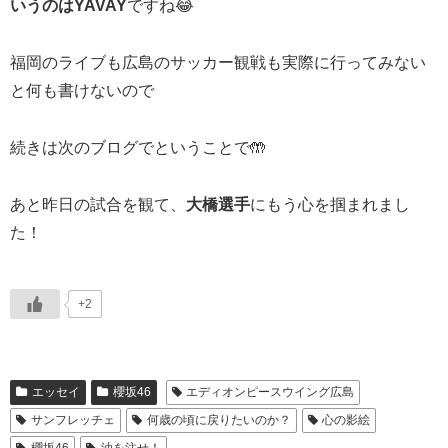
いうのはYAVAY
ですね😂
福岡のライブも広島のサッカー観戦も実際に行ってみない
と何も書けないので
続きは次のブログでということで🤲
あと昨日の試合を観て、
大橋選手
にもう心を掴まれまし
た！
+2
エッセイ
櫻坂46
エディオンピースウイング広島
サンフレッチェ
何歳の頃に戻りたいのか？
心の影絵