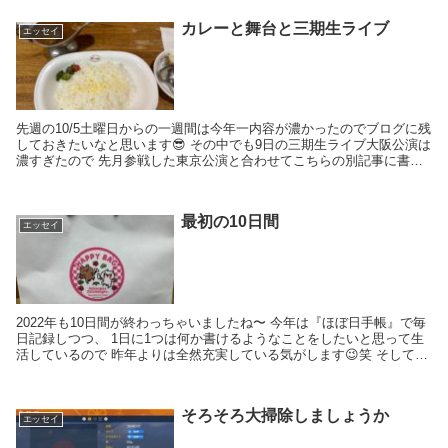
カレーと舞台と三期生ライブ
エッセイ
先週の10/5土曜日からの一週間は今年一内容が濃かったのでブログに残
しておきたいなと思います😎 その中でも9日の三期生ライブ大阪公演は
濃すぎたので 先月参戦した東京公演と合わせてこちらの別記事に書き
たいなと思います！ （三期生ライブ） ずっ...
最初の10日間
エッセイ
2022年も10日間が終わっちゃいましたね〜 今年は『ほぼ日手帳』で毎
日記録しつつ、 1日に1つは何か書けるようなことをしたいと思って生
活しているので 昨年よりは全然充実している気がします😉笑 そして今
日は成人の日ということで新成人の皆さん...
そろそろ大掃除しましょうか
エッセイ