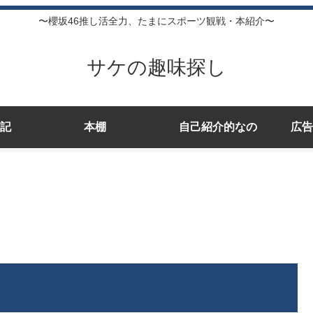
〜櫻坂46推し活全力、たまにスポーツ観戦・本紹介〜
サケの趣味探し
記
本棚
自己紹介的なの
広告