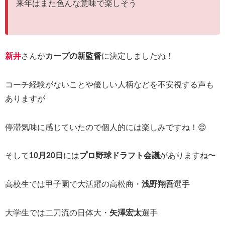
来年はまた色んな意味で楽しそう
新井
さんが
カープの新監督
に決定しましたね！
コーチ経験がないことや優しい人柄などを不安視する声も
ありますが
停滞気味に感じていたので個人的には楽しみですね！😌
そして
10月20日
には
プロ野球ドラフト会議
がありますね〜
高校生では甲子園で大活躍の高松商・
浅野翔吾
選手
大学生では二刀流の日体大・
矢澤宏太
選手