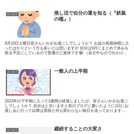
推し活で自分の運を知る（『鉄鼠
エッセイ
の檻』）
8月10日土曜日皆さんいかがお過ごしでしょうか？ お盆の長期休暇に入
ったばかりという方も多いとは思いますが 自分は9月にまとめて休みを
取る予定にしているので普通の三連休です😂 （金欠中なので出かける
にしても近所で楽しんでます笑） チケットが...
一般人の上半期
エッセイ
2023年の下半期に入って1週間が経過しましたが、皆さんいかがお過ご
しでしょうか？ 自分はと言いますと前のブログに書いたように1日にお
渡し会に行って以降は普段と何も変わらない毎日を送っております😌
笑 この週末も明日櫻坂さんのミーグリがあるぐ...
継続することの大変さ
エッセイ