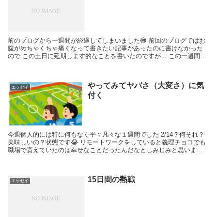
前のブログから一週間が経過してしまいました😅 前回のブログではお
腹がめちゃくちゃ痛くなって書きたい記事があったのに書けなかった
ので この土日に延期します的なことを書いたのですが... この一週間で
新たな問題が起こってしまいました😅 というの...
やってみてヤバさ（大変さ）に気
エッセイ
付く
今週個人的には特に何もなく平々凡々な１週間でした 2/14？何それ？
美味しいの？状態です😂 リモートワークをしていると義理チョコでも
職場で貰えていたのは幸せなことだったんだなとしみじみと思います
ね😇 向井純葉ミーグリ4次全完売！！ 今週のト...
15日間の熱戦
エッセイ