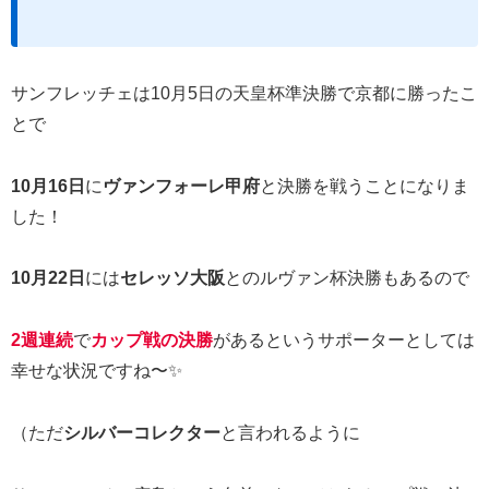
サンフレッチェは10月5日の天皇杯準決勝で京都に勝ったこ
とで
10月16日
に
ヴァンフォーレ甲府
と決勝を戦うことになりま
した！
10月22日
には
セレッソ大阪
とのルヴァン杯決勝もあるので
2週連続
で
カップ戦の決勝
があるというサポーターとしては
幸せな状況ですね〜✨
（ただ
シルバーコレクター
と言われるように