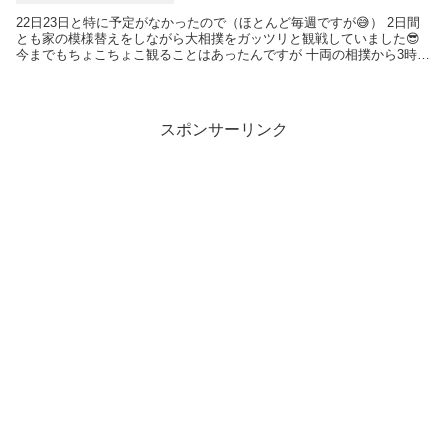
22日23日と特に予定がなかったので（ほとんど毎週ですが😅） 2日間
とも家の模様替えをしながら大相撲をガッツリと観戦していました😎
今までもちょこちょこ観ることはあったんですが 十両の相撲から3時間
ぐらい観たのは今回が初めてでした！ 昨日は...
スポンサーリンク